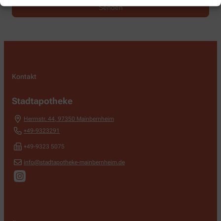
Kontakt
Stadtapotheke
Herrnstr. 44
,
97350
Mainbernheim
+49-9323291
+49-9323 5075
info@stadtapotheke-mainbernheim.de