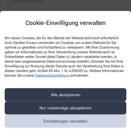
Cookie-Einwilligung verwalten
* Bitte füllen Sie die Pflichtfelder aus
Wir setzen Cookies, die für den Betrieb der Website technisch erforderlich
sind. Darüber hinaus verwenden wir Cookies, um unsere Website für Sie
optimal zu gestalten und fortlaufend zu verbessern. Mit Ihrer Zustimmung
Ich erkläre mich damit einverstanden, dass die von mir angegebenen
geben wir Informationen zu Ihrer Verwendung unserer Website auch an
Daten elektronisch erfasst und gespeichert und meine Daten an die
Drittanbieter weiter. Soweit dabei Daten in Ländern verarbeitet werden, in
von mir ausgesuchte Apotheke übergeben werden. Rechtsgrundlage
denen kein angemessenes Datenschutzniveau besteht, stimmen Sie mit Ihrer
der Verarbeitung ist Art. 6 Abs. 1 lit. a DS-GVO. Die Einwilligung kann
Einwilligung zur Nutzung dieser Dienste auch der Verarbeitung Ihrer Daten in
jederzeit widerrufen werden, z.B. per E-Mail an
info@stadtapotheke-
diesen Ländern gem. Artikel 49 Abs. 1 lit. a DSGVO zu. Weitere Informationen
können Sie unserer
Datenschutzerklärung
entnehmen.
mainbernheim.de
.
Ihre Daten werden ausschließlich zur Bearbeitung Ihrer Anfrage
verwendet. Weitere Informationen zum Datenschutz finden Sie unter
Alle akzeptieren
folgendem Link:
Datenschutz
.
Sind Sie ein Mensch? Dann wählen Sie bitte
das Haus
Nur notwendige akzeptieren
Einstellungen verwalten